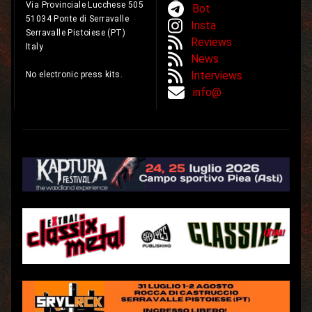
Via Provinciale Lucchese 505
Bot
51034 Ponte di Serravalle
Insta
Serravalle Pistoiese (PT)
Reviews
Italy
News
Interviews
No electronic press kits.
info@