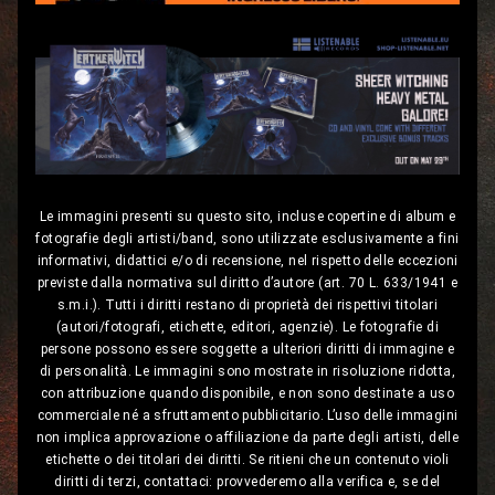
Le immagini presenti su questo sito, incluse copertine di album e
fotografie degli artisti/band, sono utilizzate esclusivamente a fini
informativi, didattici e/o di recensione, nel rispetto delle eccezioni
previste dalla normativa sul diritto d’autore (art. 70 L. 633/1941 e
s.m.i.). Tutti i diritti restano di proprietà dei rispettivi titolari
(autori/fotografi, etichette, editori, agenzie). Le fotografie di
persone possono essere soggette a ulteriori diritti di immagine e
di personalità. Le immagini sono mostrate in risoluzione ridotta,
con attribuzione quando disponibile, e non sono destinate a uso
commerciale né a sfruttamento pubblicitario. L’uso delle immagini
non implica approvazione o affiliazione da parte degli artisti, delle
etichette o dei titolari dei diritti. Se ritieni che un contenuto violi
diritti di terzi, contattaci: provvederemo alla verifica e, se del