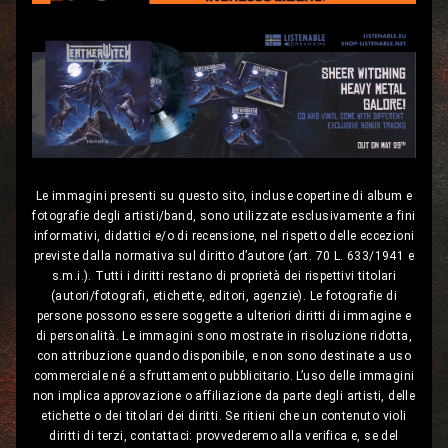
Le immagini presenti su questo sito, incluse copertine di album e
fotografie degli artisti/band, sono utilizzate esclusivamente a fini
informativi, didattici e/o di recensione, nel rispetto delle eccezioni
previste dalla normativa sul diritto d’autore (art. 70 L. 633/1941 e
s.m.i.). Tutti i diritti restano di proprietà dei rispettivi titolari
(autori/fotografi, etichette, editori, agenzie). Le fotografie di
persone possono essere soggette a ulteriori diritti di immagine e
di personalità. Le immagini sono mostrate in risoluzione ridotta,
con attribuzione quando disponibile, e non sono destinate a uso
commerciale né a sfruttamento pubblicitario. L’uso delle immagini
non implica approvazione o affiliazione da parte degli artisti, delle
etichette o dei titolari dei diritti. Se ritieni che un contenuto violi
diritti di terzi, contattaci: provvederemo alla verifica e, se del