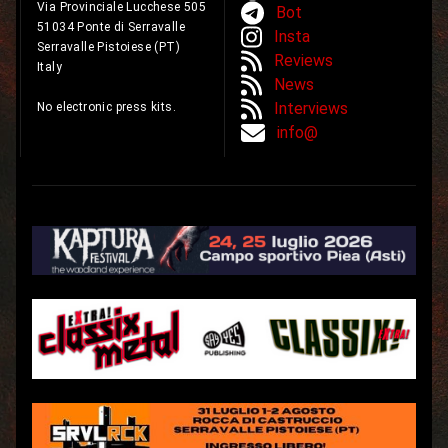
Via Provinciale Lucchese 505
Bot
51034 Ponte di Serravalle
Insta
Serravalle Pistoiese (PT)
Reviews
Italy
News
Interviews
No electronic press kits.
info@