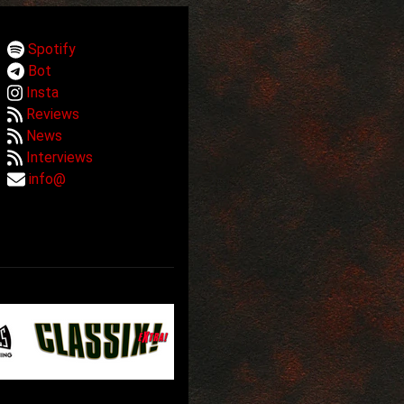
Spotify
Bot
Insta
Reviews
News
Interviews
info@