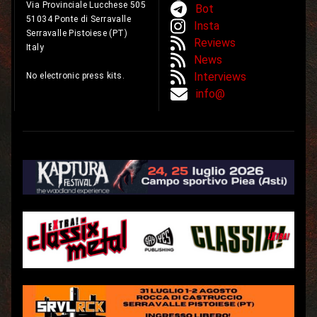
Via Provinciale Lucchese 505
Bot
51034 Ponte di Serravalle
Insta
Serravalle Pistoiese (PT)
Reviews
Italy
News
Interviews
No electronic press kits.
info@