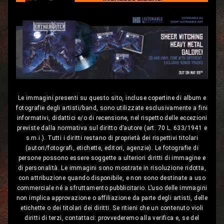
Le immagini presenti su questo sito, incluse copertine di album e
fotografie degli artisti/band, sono utilizzate esclusivamente a fini
informativi, didattici e/o di recensione, nel rispetto delle eccezioni
previste dalla normativa sul diritto d’autore (art. 70 L. 633/1941 e
s.m.i.). Tutti i diritti restano di proprietà dei rispettivi titolari
(autori/fotografi, etichette, editori, agenzie). Le fotografie di
persone possono essere soggette a ulteriori diritti di immagine e
di personalità. Le immagini sono mostrate in risoluzione ridotta,
con attribuzione quando disponibile, e non sono destinate a uso
commerciale né a sfruttamento pubblicitario. L’uso delle immagini
non implica approvazione o affiliazione da parte degli artisti, delle
etichette o dei titolari dei diritti. Se ritieni che un contenuto violi
diritti di terzi, contattaci: provvederemo alla verifica e, se del