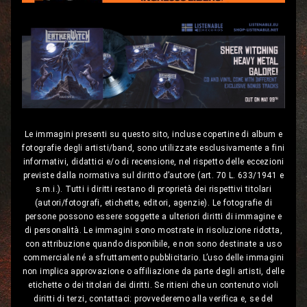
Le immagini presenti su questo sito, incluse copertine di album e
fotografie degli artisti/band, sono utilizzate esclusivamente a fini
informativi, didattici e/o di recensione, nel rispetto delle eccezioni
previste dalla normativa sul diritto d’autore (art. 70 L. 633/1941 e
s.m.i.). Tutti i diritti restano di proprietà dei rispettivi titolari
(autori/fotografi, etichette, editori, agenzie). Le fotografie di
persone possono essere soggette a ulteriori diritti di immagine e
di personalità. Le immagini sono mostrate in risoluzione ridotta,
con attribuzione quando disponibile, e non sono destinate a uso
commerciale né a sfruttamento pubblicitario. L’uso delle immagini
non implica approvazione o affiliazione da parte degli artisti, delle
etichette o dei titolari dei diritti. Se ritieni che un contenuto violi
diritti di terzi, contattaci: provvederemo alla verifica e, se del