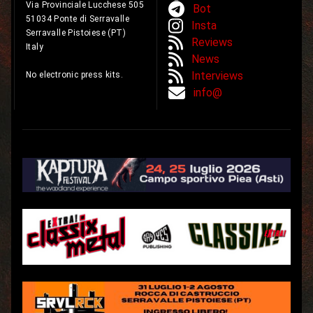
Via Provinciale Lucchese 505
Bot
51034 Ponte di Serravalle
Insta
Serravalle Pistoiese (PT)
Reviews
Italy
News
Interviews
No electronic press kits.
info@