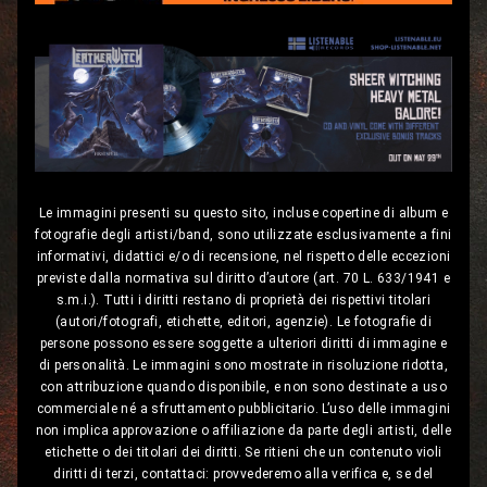
Le immagini presenti su questo sito, incluse copertine di album e
fotografie degli artisti/band, sono utilizzate esclusivamente a fini
informativi, didattici e/o di recensione, nel rispetto delle eccezioni
previste dalla normativa sul diritto d’autore (art. 70 L. 633/1941 e
s.m.i.). Tutti i diritti restano di proprietà dei rispettivi titolari
(autori/fotografi, etichette, editori, agenzie). Le fotografie di
persone possono essere soggette a ulteriori diritti di immagine e
di personalità. Le immagini sono mostrate in risoluzione ridotta,
con attribuzione quando disponibile, e non sono destinate a uso
commerciale né a sfruttamento pubblicitario. L’uso delle immagini
non implica approvazione o affiliazione da parte degli artisti, delle
etichette o dei titolari dei diritti. Se ritieni che un contenuto violi
diritti di terzi, contattaci: provvederemo alla verifica e, se del