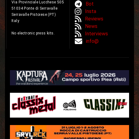
Via Provinciale Lucchese 505
Bot
51034 Ponte di Serravalle
Insta
Serravalle Pistoiese (PT)
Reviews
Italy
News
Interviews
No electronic press kits.
info@