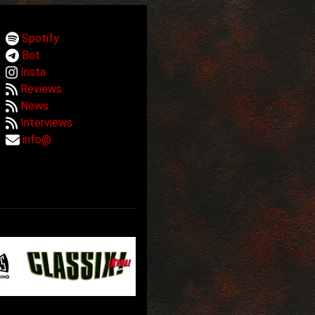
Spotify
Bot
Insta
Reviews
News
Interviews
info@