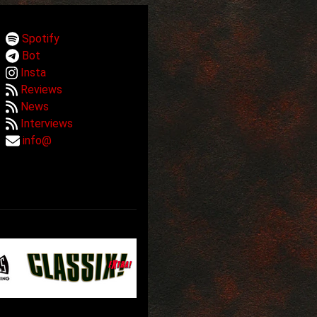
Spotify
Bot
Insta
Reviews
News
Interviews
info@