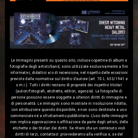
Le immagini presenti su questo sito, incluse copertine di album e
fotografie degli artisti/band, sono utilizzate esclusivamente a fini
informativi, didattici e/o di recensione, nel rispetto delle eccezioni
previste dalla normativa sul diritto d’autore (art. 70 L. 633/1941 e
s.m.i.). Tutti i diritti restano di proprietà dei rispettivi titolari
(autori/fotografi, etichette, editori, agenzie). Le fotografie di
persone possono essere soggette a ulteriori diritti di immagine e
di personalità. Le immagini sono mostrate in risoluzione ridotta,
con attribuzione quando disponibile, e non sono destinate a uso
commerciale né a sfruttamento pubblicitario. L’uso delle immagini
non implica approvazione o affiliazione da parte degli artisti, delle
etichette o dei titolari dei diritti. Se ritieni che un contenuto violi
diritti di terzi, contattaci: provvederemo alla verifica e, se del