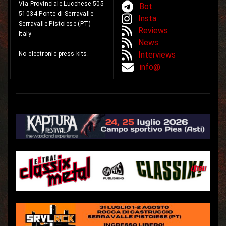
Via Provinciale Lucchese 505
Bot
51034 Ponte di Serravalle
Insta
Serravalle Pistoiese (PT)
Reviews
Italy
News
Interviews
No electronic press kits.
info@