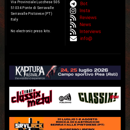
Via Provinciale Lucchese 505
Bot
51034 Ponte di Serravalle
Insta
Serravalle Pistoiese (PT)
Reviews
Italy
News
Interviews
No electronic press kits.
info@