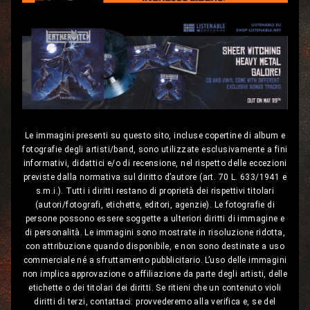
Le immagini presenti su questo sito, incluse copertine di album e
fotografie degli artisti/band, sono utilizzate esclusivamente a fini
informativi, didattici e/o di recensione, nel rispetto delle eccezioni
previste dalla normativa sul diritto d’autore (art. 70 L. 633/1941 e
s.m.i.). Tutti i diritti restano di proprietà dei rispettivi titolari
(autori/fotografi, etichette, editori, agenzie). Le fotografie di
persone possono essere soggette a ulteriori diritti di immagine e
di personalità. Le immagini sono mostrate in risoluzione ridotta,
con attribuzione quando disponibile, e non sono destinate a uso
commerciale né a sfruttamento pubblicitario. L’uso delle immagini
non implica approvazione o affiliazione da parte degli artisti, delle
etichette o dei titolari dei diritti. Se ritieni che un contenuto violi
diritti di terzi, contattaci: provvederemo alla verifica e, se del