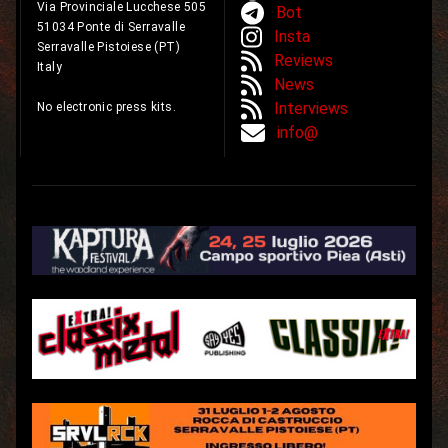
Via Provinciale Lucchese 505
Bot
51034 Ponte di Serravalle
Insta
Serravalle Pistoiese (PT)
Reviews
Italy
News
Interviews
No electronic press kits.
info@