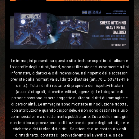
Le immagini presenti su questo sito, incluse copertine di album e
fotografie degli artisti/band, sono utilizzate esclusivamente a fini
informativi, didattici e/o di recensione, nel rispetto delle eccezioni
previste dalla normativa sul diritto d’autore (art. 70 L. 633/1941 e
s.m.i.). Tutti i diritti restano di proprietà dei rispettivi titolari
(autori/fotografi, etichette, editori, agenzie). Le fotografie di
persone possono essere soggette a ulteriori diritti di immagine e
di personalità. Le immagini sono mostrate in risoluzione ridotta,
con attribuzione quando disponibile, e non sono destinate a uso
commerciale né a sfruttamento pubblicitario. L’uso delle immagini
non implica approvazione o affiliazione da parte degli artisti, delle
etichette o dei titolari dei diritti. Se ritieni che un contenuto violi
diritti di terzi, contattaci: provvederemo alla verifica e, se del