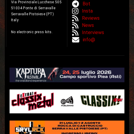
Via Provinciale Lucchese 505
Bot
51034 Ponte di Serravalle
Insta
Serravalle Pistoiese (PT)
Reviews
Italy
News
Interviews
No electronic press kits.
info@