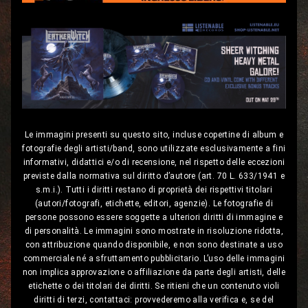
Le immagini presenti su questo sito, incluse copertine di album e
fotografie degli artisti/band, sono utilizzate esclusivamente a fini
informativi, didattici e/o di recensione, nel rispetto delle eccezioni
previste dalla normativa sul diritto d’autore (art. 70 L. 633/1941 e
s.m.i.). Tutti i diritti restano di proprietà dei rispettivi titolari
(autori/fotografi, etichette, editori, agenzie). Le fotografie di
persone possono essere soggette a ulteriori diritti di immagine e
di personalità. Le immagini sono mostrate in risoluzione ridotta,
con attribuzione quando disponibile, e non sono destinate a uso
commerciale né a sfruttamento pubblicitario. L’uso delle immagini
non implica approvazione o affiliazione da parte degli artisti, delle
etichette o dei titolari dei diritti. Se ritieni che un contenuto violi
diritti di terzi, contattaci: provvederemo alla verifica e, se del