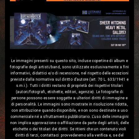
Le immagini presenti su questo sito, incluse copertine di album e
fotografie degli artisti/band, sono utilizzate esclusivamente a fini
informativi, didattici e/o di recensione, nel rispetto delle eccezioni
previste dalla normativa sul diritto d’autore (art. 70 L. 633/1941 e
s.m.i.). Tutti i diritti restano di proprietà dei rispettivi titolari
(autori/fotografi, etichette, editori, agenzie). Le fotografie di
persone possono essere soggette a ulteriori diritti di immagine e
di personalità. Le immagini sono mostrate in risoluzione ridotta,
con attribuzione quando disponibile, e non sono destinate a uso
commerciale né a sfruttamento pubblicitario. L’uso delle immagini
non implica approvazione o affiliazione da parte degli artisti, delle
etichette o dei titolari dei diritti. Se ritieni che un contenuto violi
diritti di terzi, contattaci: provvederemo alla verifica e, se del