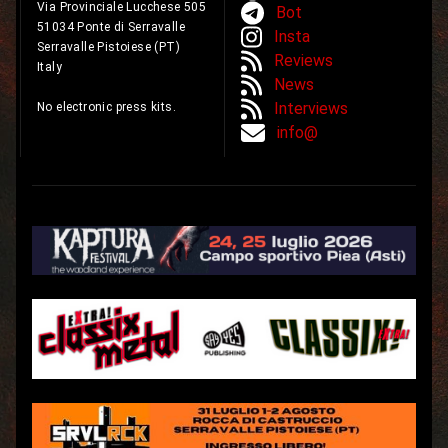
Via Provinciale Lucchese 505
Bot
51034 Ponte di Serravalle
Insta
Serravalle Pistoiese (PT)
Reviews
Italy
News
Interviews
No electronic press kits.
info@