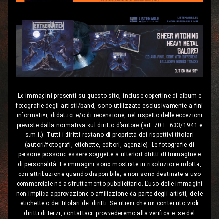
Le immagini presenti su questo sito, incluse copertine di album e
fotografie degli artisti/band, sono utilizzate esclusivamente a fini
informativi, didattici e/o di recensione, nel rispetto delle eccezioni
previste dalla normativa sul diritto d’autore (art. 70 L. 633/1941 e
s.m.i.). Tutti i diritti restano di proprietà dei rispettivi titolari
(autori/fotografi, etichette, editori, agenzie). Le fotografie di
persone possono essere soggette a ulteriori diritti di immagine e
di personalità. Le immagini sono mostrate in risoluzione ridotta,
con attribuzione quando disponibile, e non sono destinate a uso
commerciale né a sfruttamento pubblicitario. L’uso delle immagini
non implica approvazione o affiliazione da parte degli artisti, delle
etichette o dei titolari dei diritti. Se ritieni che un contenuto violi
diritti di terzi, contattaci: provvederemo alla verifica e, se del