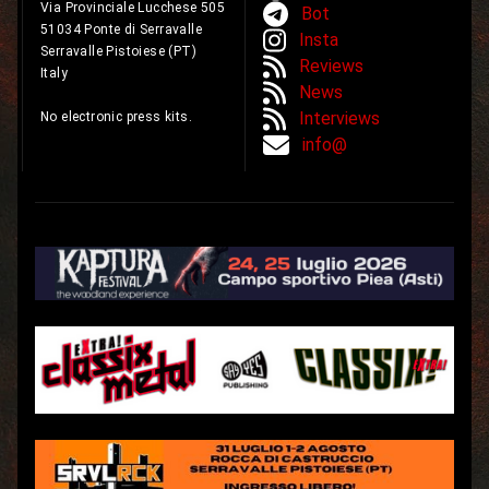
Via Provinciale Lucchese 505
Bot
51034 Ponte di Serravalle
Insta
Serravalle Pistoiese (PT)
Reviews
Italy
News
Interviews
No electronic press kits.
info@