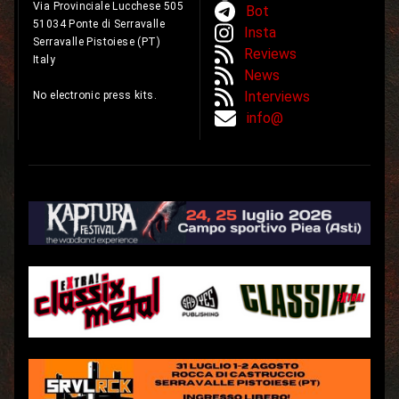
Via Provinciale Lucchese 505
Bot
51034 Ponte di Serravalle
Insta
Serravalle Pistoiese (PT)
Reviews
Italy
News
Interviews
No electronic press kits.
info@