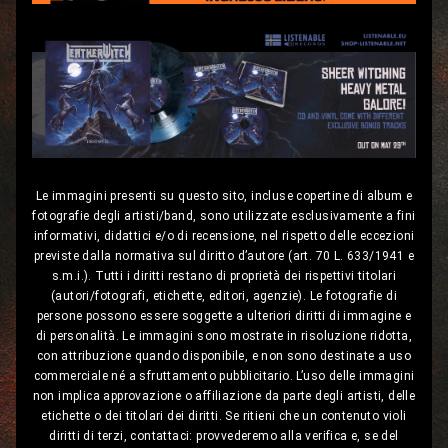
Le immagini presenti su questo sito, incluse copertine di album e
fotografie degli artisti/band, sono utilizzate esclusivamente a fini
informativi, didattici e/o di recensione, nel rispetto delle eccezioni
previste dalla normativa sul diritto d’autore (art. 70 L. 633/1941 e
s.m.i.). Tutti i diritti restano di proprietà dei rispettivi titolari
(autori/fotografi, etichette, editori, agenzie). Le fotografie di
persone possono essere soggette a ulteriori diritti di immagine e
di personalità. Le immagini sono mostrate in risoluzione ridotta,
con attribuzione quando disponibile, e non sono destinate a uso
commerciale né a sfruttamento pubblicitario. L’uso delle immagini
non implica approvazione o affiliazione da parte degli artisti, delle
etichette o dei titolari dei diritti. Se ritieni che un contenuto violi
diritti di terzi, contattaci: provvederemo alla verifica e, se del