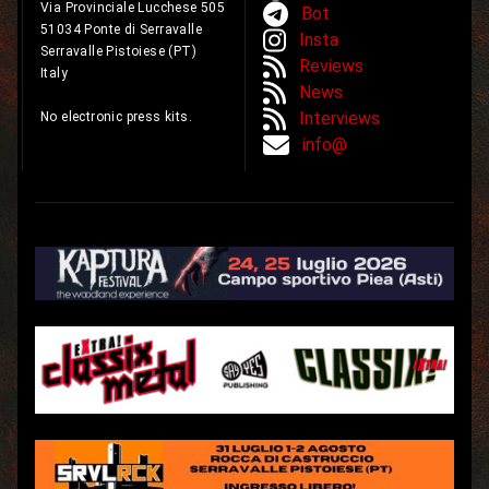
Via Provinciale Lucchese 505
Bot
51034 Ponte di Serravalle
Insta
Serravalle Pistoiese (PT)
Reviews
Italy
News
Interviews
No electronic press kits.
info@