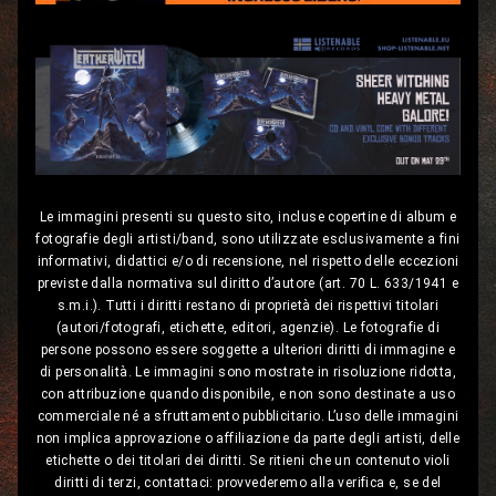
Le immagini presenti su questo sito, incluse copertine di album e
fotografie degli artisti/band, sono utilizzate esclusivamente a fini
informativi, didattici e/o di recensione, nel rispetto delle eccezioni
previste dalla normativa sul diritto d’autore (art. 70 L. 633/1941 e
s.m.i.). Tutti i diritti restano di proprietà dei rispettivi titolari
(autori/fotografi, etichette, editori, agenzie). Le fotografie di
persone possono essere soggette a ulteriori diritti di immagine e
di personalità. Le immagini sono mostrate in risoluzione ridotta,
con attribuzione quando disponibile, e non sono destinate a uso
commerciale né a sfruttamento pubblicitario. L’uso delle immagini
non implica approvazione o affiliazione da parte degli artisti, delle
etichette o dei titolari dei diritti. Se ritieni che un contenuto violi
diritti di terzi, contattaci: provvederemo alla verifica e, se del