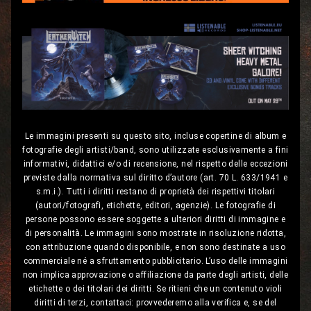
Le immagini presenti su questo sito, incluse copertine di album e
fotografie degli artisti/band, sono utilizzate esclusivamente a fini
informativi, didattici e/o di recensione, nel rispetto delle eccezioni
previste dalla normativa sul diritto d’autore (art. 70 L. 633/1941 e
s.m.i.). Tutti i diritti restano di proprietà dei rispettivi titolari
(autori/fotografi, etichette, editori, agenzie). Le fotografie di
persone possono essere soggette a ulteriori diritti di immagine e
di personalità. Le immagini sono mostrate in risoluzione ridotta,
con attribuzione quando disponibile, e non sono destinate a uso
commerciale né a sfruttamento pubblicitario. L’uso delle immagini
non implica approvazione o affiliazione da parte degli artisti, delle
etichette o dei titolari dei diritti. Se ritieni che un contenuto violi
diritti di terzi, contattaci: provvederemo alla verifica e, se del