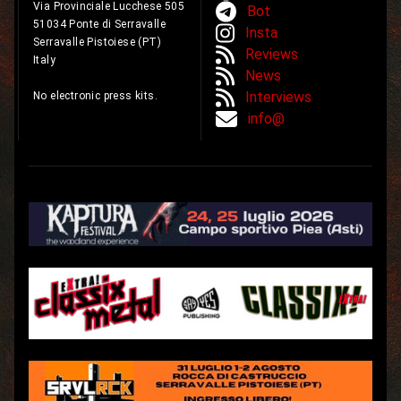
Via Provinciale Lucchese 505
Bot
51034 Ponte di Serravalle
Insta
Serravalle Pistoiese (PT)
Reviews
Italy
News
Interviews
No electronic press kits.
info@