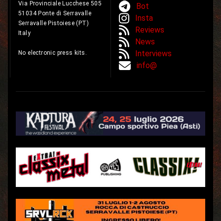
Via Provinciale Lucchese 505
Bot
51034 Ponte di Serravalle
Insta
Serravalle Pistoiese (PT)
Reviews
Italy
News
Interviews
No electronic press kits.
info@