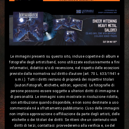
Le immagini presenti su questo sito, incluse copertine di album e
fotografie degli artisti/band, sono utilizzate esclusivamente a fini
informativi, didattici e/o di recensione, nel rispetto delle eccezioni
previste dalla normativa sul diritto d’autore (art. 70 L. 633/1941 e
s.m.i.). Tutti i diritti restano di proprietà dei rispettivi titolari
(autori/fotografi, etichette, editori, agenzie). Le fotografie di
persone possono essere soggette a ulteriori diritti di immagine e
di personalità. Le immagini sono mostrate in risoluzione ridotta,
con attribuzione quando disponibile, e non sono destinate a uso
commerciale né a sfruttamento pubblicitario. L’uso delle immagini
non implica approvazione o affiliazione da parte degli artisti, delle
etichette o dei titolari dei diritti. Se ritieni che un contenuto violi
diritti di terzi, contattaci: provvederemo alla verifica e, se del