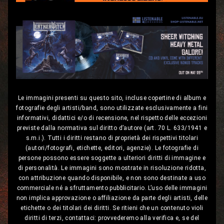
Le immagini presenti su questo sito, incluse copertine di album e
fotografie degli artisti/band, sono utilizzate esclusivamente a fini
informativi, didattici e/o di recensione, nel rispetto delle eccezioni
previste dalla normativa sul diritto d’autore (art. 70 L. 633/1941 e
s.m.i.). Tutti i diritti restano di proprietà dei rispettivi titolari
(autori/fotografi, etichette, editori, agenzie). Le fotografie di
persone possono essere soggette a ulteriori diritti di immagine e
di personalità. Le immagini sono mostrate in risoluzione ridotta,
con attribuzione quando disponibile, e non sono destinate a uso
commerciale né a sfruttamento pubblicitario. L’uso delle immagini
non implica approvazione o affiliazione da parte degli artisti, delle
etichette o dei titolari dei diritti. Se ritieni che un contenuto violi
diritti di terzi, contattaci: provvederemo alla verifica e, se del