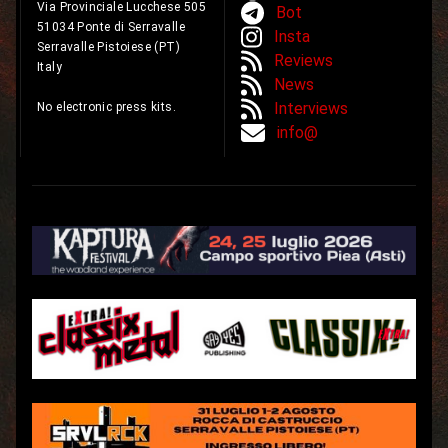
Via Provinciale Lucchese 505
Bot
51034 Ponte di Serravalle
Insta
Serravalle Pistoiese (PT)
Reviews
Italy
News
Interviews
No electronic press kits.
info@