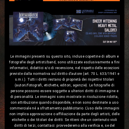
Le immagini presenti su questo sito, incluse copertine di album e
fotografie degli artisti/band, sono utilizzate esclusivamente a fini
informativi, didattici e/o di recensione, nel rispetto delle eccezioni
previste dalla normativa sul diritto d’autore (art. 70 L. 633/1941 e
s.m.i.). Tutti i diritti restano di proprietà dei rispettivi titolari
(autori/fotografi, etichette, editori, agenzie). Le fotografie di
persone possono essere soggette a ulteriori diritti di immagine e
di personalità. Le immagini sono mostrate in risoluzione ridotta,
con attribuzione quando disponibile, e non sono destinate a uso
commerciale né a sfruttamento pubblicitario. L’uso delle immagini
non implica approvazione o affiliazione da parte degli artisti, delle
etichette o dei titolari dei diritti. Se ritieni che un contenuto violi
diritti di terzi, contattaci: provvederemo alla verifica e, se del