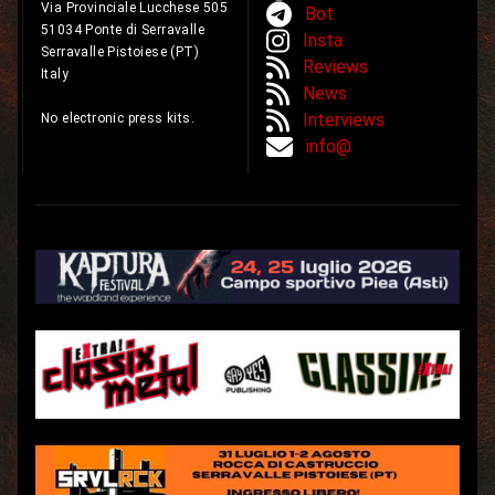
Via Provinciale Lucchese 505
Bot
51034 Ponte di Serravalle
Insta
Serravalle Pistoiese (PT)
Reviews
Italy
News
Interviews
No electronic press kits.
info@