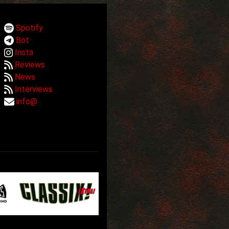
Spotify
Bot
Insta
Reviews
News
Interviews
info@