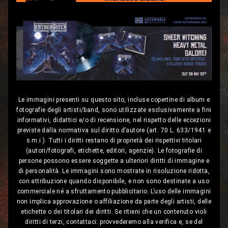
Le immagini presenti su questo sito, incluse copertine di album e
fotografie degli artisti/band, sono utilizzate esclusivamente a fini
informativi, didattici e/o di recensione, nel rispetto delle eccezioni
previste dalla normativa sul diritto d’autore (art. 70 L. 633/1941 e
s.m.i.). Tutti i diritti restano di proprietà dei rispettivi titolari
(autori/fotografi, etichette, editori, agenzie). Le fotografie di
persone possono essere soggette a ulteriori diritti di immagine e
di personalità. Le immagini sono mostrate in risoluzione ridotta,
con attribuzione quando disponibile, e non sono destinate a uso
commerciale né a sfruttamento pubblicitario. L’uso delle immagini
non implica approvazione o affiliazione da parte degli artisti, delle
etichette o dei titolari dei diritti. Se ritieni che un contenuto violi
diritti di terzi, contattaci: provvederemo alla verifica e, se del