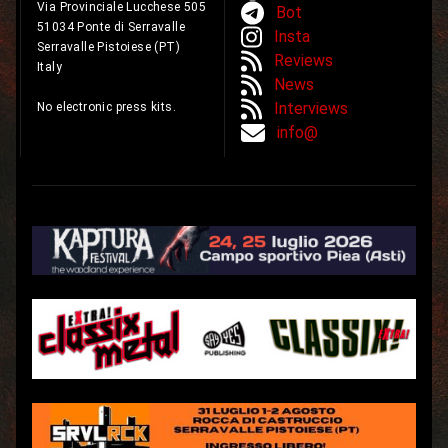
Via Provinciale Lucchese 505
Bot
51034 Ponte di Serravalle
Insta
Serravalle Pistoiese (PT)
Reviews
Italy
News
Interviews
No electronic press kits.
info@