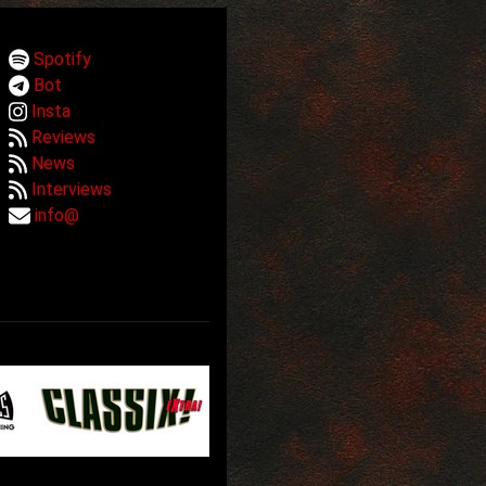
Spotify
Bot
Insta
Reviews
News
Interviews
info@