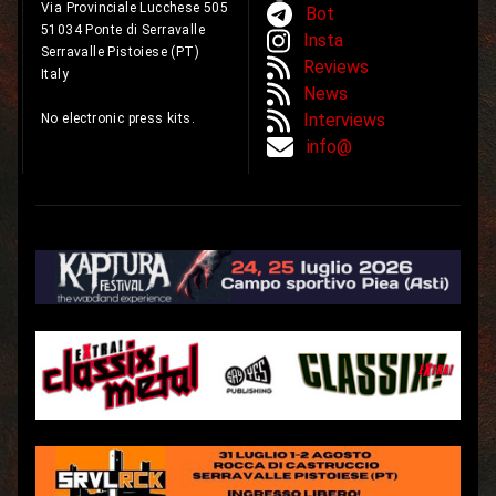
Via Provinciale Lucchese 505
Bot
51034 Ponte di Serravalle
Insta
Serravalle Pistoiese (PT)
Reviews
Italy
News
Interviews
No electronic press kits.
info@