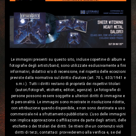
Le immagini presenti su questo sito, incluse copertine di album e
fotografie degli artisti/band, sono utilizzate esclusivamente a fini
informativi, didattici e/o di recensione, nel rispetto delle eccezioni
previste dalla normativa sul diritto d’autore (art. 70 L. 633/1941 e
s.m.i.). Tutti i diritti restano di proprietà dei rispettivi titolari
(autori/fotografi, etichette, editori, agenzie). Le fotografie di
persone possono essere soggette a ulteriori diritti di immagine e
di personalità. Le immagini sono mostrate in risoluzione ridotta,
con attribuzione quando disponibile, e non sono destinate a uso
commerciale né a sfruttamento pubblicitario. L’uso delle immagini
non implica approvazione o affiliazione da parte degli artisti, delle
etichette o dei titolari dei diritti. Se ritieni che un contenuto violi
diritti di terzi, contattaci: provvederemo alla verifica e, se del