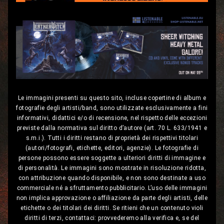
Le immagini presenti su questo sito, incluse copertine di album e
fotografie degli artisti/band, sono utilizzate esclusivamente a fini
informativi, didattici e/o di recensione, nel rispetto delle eccezioni
previste dalla normativa sul diritto d’autore (art. 70 L. 633/1941 e
s.m.i.). Tutti i diritti restano di proprietà dei rispettivi titolari
(autori/fotografi, etichette, editori, agenzie). Le fotografie di
persone possono essere soggette a ulteriori diritti di immagine e
di personalità. Le immagini sono mostrate in risoluzione ridotta,
con attribuzione quando disponibile, e non sono destinate a uso
commerciale né a sfruttamento pubblicitario. L’uso delle immagini
non implica approvazione o affiliazione da parte degli artisti, delle
etichette o dei titolari dei diritti. Se ritieni che un contenuto violi
diritti di terzi, contattaci: provvederemo alla verifica e, se del