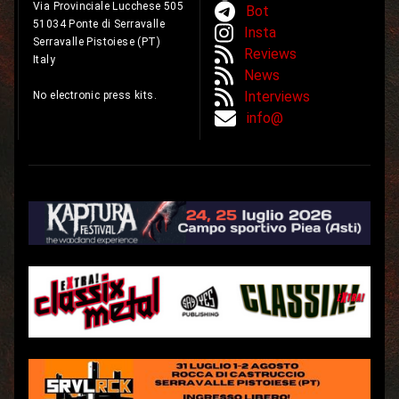
Via Provinciale Lucchese 505
Bot
51034 Ponte di Serravalle
Insta
Serravalle Pistoiese (PT)
Reviews
Italy
News
Interviews
No electronic press kits.
info@