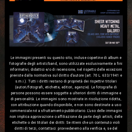
Le immagini presenti su questo sito, incluse copertine di album e
fotografie degli artisti/band, sono utilizzate esclusivamente a fini
informativi, didattici e/o di recensione, nel rispetto delle eccezioni
previste dalla normativa sul diritto d’autore (art. 70 L. 633/1941 e
s.m.i.). Tutti i diritti restano di proprietà dei rispettivi titolari
(autori/fotografi, etichette, editori, agenzie). Le fotografie di
persone possono essere soggette a ulteriori diritti di immagine e
di personalità. Le immagini sono mostrate in risoluzione ridotta,
con attribuzione quando disponibile, e non sono destinate a uso
commerciale né a sfruttamento pubblicitario. L’uso delle immagini
non implica approvazione o affiliazione da parte degli artisti, delle
etichette o dei titolari dei diritti. Se ritieni che un contenuto violi
diritti di terzi, contattaci: provvederemo alla verifica e, se del