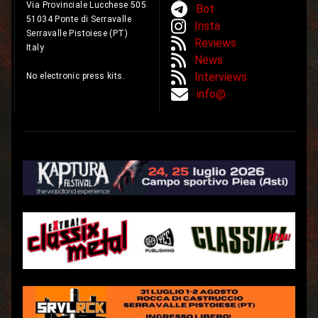
Via Provinciale Lucchese 505
Bot
51034 Ponte di Serravalle
Insta
Serravalle Pistoiese (PT)
Reviews
Italy
News
Interviews
No electronic press kits.
info@