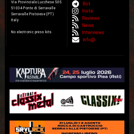
Via Provinciale Lucchese 505
Bot
51034 Ponte di Serravalle
Insta
Serravalle Pistoiese (PT)
Reviews
Italy
News
Interviews
No electronic press kits.
info@