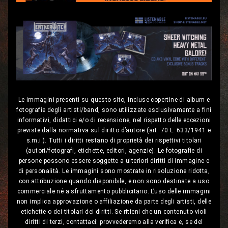
Le immagini presenti su questo sito, incluse copertine di album e
fotografie degli artisti/band, sono utilizzate esclusivamente a fini
informativi, didattici e/o di recensione, nel rispetto delle eccezioni
previste dalla normativa sul diritto d’autore (art. 70 L. 633/1941 e
s.m.i.). Tutti i diritti restano di proprietà dei rispettivi titolari
(autori/fotografi, etichette, editori, agenzie). Le fotografie di
persone possono essere soggette a ulteriori diritti di immagine e
di personalità. Le immagini sono mostrate in risoluzione ridotta,
con attribuzione quando disponibile, e non sono destinate a uso
commerciale né a sfruttamento pubblicitario. L’uso delle immagini
non implica approvazione o affiliazione da parte degli artisti, delle
etichette o dei titolari dei diritti. Se ritieni che un contenuto violi
diritti di terzi, contattaci: provvederemo alla verifica e, se del