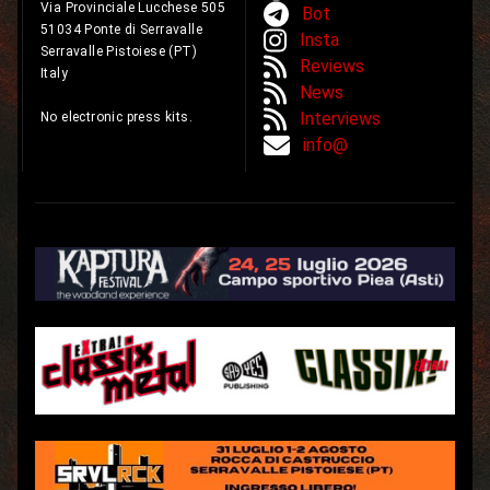
Via Provinciale Lucchese 505
Bot
51034 Ponte di Serravalle
Insta
Serravalle Pistoiese (PT)
Reviews
Italy
News
Interviews
No electronic press kits.
info@