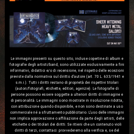
Le immagini presenti su questo sito, incluse copertine di album e
fotografie degli artisti/band, sono utilizzate esclusivamente a fini
informativi, didattici e/o di recensione, nel rispetto delle eccezioni
previste dalla normativa sul diritto d’autore (art. 70 L. 633/1941 e
s.m.i.). Tutti i diritti restano di proprietà dei rispettivi titolari
(autori/fotografi, etichette, editori, agenzie). Le fotografie di
persone possono essere soggette a ulteriori diritti di immagine e
di personalità. Le immagini sono mostrate in risoluzione ridotta,
con attribuzione quando disponibile, e non sono destinate a uso
commerciale né a sfruttamento pubblicitario. L’uso delle immagini
non implica approvazione o affiliazione da parte degli artisti, delle
etichette o dei titolari dei diritti. Se ritieni che un contenuto violi
diritti di terzi, contattaci: provvederemo alla verifica e, se del