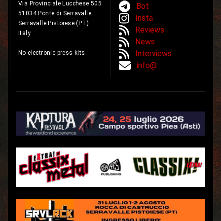
Via Provinciale Lucchese 505
Bot
51034 Ponte di Serravalle
Insta
Serravalle Pistoiese (PT)
Reviews
Italy
News
Interviews
No electronic press kits.
info@