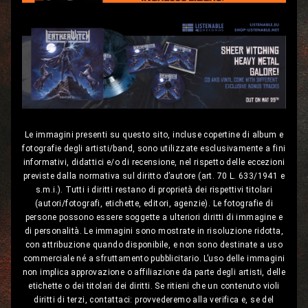
Le immagini presenti su questo sito, incluse copertine di album e
fotografie degli artisti/band, sono utilizzate esclusivamente a fini
informativi, didattici e/o di recensione, nel rispetto delle eccezioni
previste dalla normativa sul diritto d’autore (art. 70 L. 633/1941 e
s.m.i.). Tutti i diritti restano di proprietà dei rispettivi titolari
(autori/fotografi, etichette, editori, agenzie). Le fotografie di
persone possono essere soggette a ulteriori diritti di immagine e
di personalità. Le immagini sono mostrate in risoluzione ridotta,
con attribuzione quando disponibile, e non sono destinate a uso
commerciale né a sfruttamento pubblicitario. L’uso delle immagini
non implica approvazione o affiliazione da parte degli artisti, delle
etichette o dei titolari dei diritti. Se ritieni che un contenuto violi
diritti di terzi, contattaci: provvederemo alla verifica e, se del