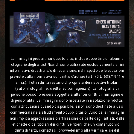
Le immagini presenti su questo sito, incluse copertine di album e
fotografie degli artisti/band, sono utilizzate esclusivamente a fini
informativi, didattici e/o di recensione, nel rispetto delle eccezioni
previste dalla normativa sul diritto d’autore (art. 70 L. 633/1941 e
s.m.i.). Tutti i diritti restano di proprietà dei rispettivi titolari
(autori/fotografi, etichette, editori, agenzie). Le fotografie di
persone possono essere soggette a ulteriori diritti di immagine e
di personalità. Le immagini sono mostrate in risoluzione ridotta,
con attribuzione quando disponibile, e non sono destinate a uso
commerciale né a sfruttamento pubblicitario. L’uso delle immagini
non implica approvazione o affiliazione da parte degli artisti, delle
etichette o dei titolari dei diritti. Se ritieni che un contenuto violi
diritti di terzi, contattaci: provvederemo alla verifica e, se del