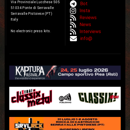
Via Provinciale Lucchese 505
Bot
51034 Ponte di Serravalle
Insta
Serravalle Pistoiese (PT)
Reviews
Italy
News
Interviews
No electronic press kits.
info@