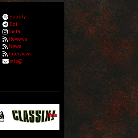
Spotify
Bot
Insta
Reviews
News
Interviews
info@