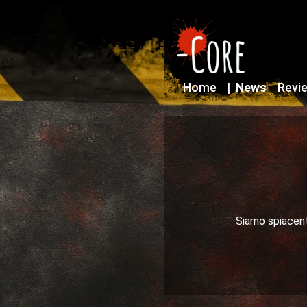
Home
|
News
Revi
Siamo spiacenti