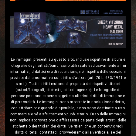
Le immagini presenti su questo sito, incluse copertine di album e
fotografie degli artisti/band, sono utilizzate esclusivamente a fini
informativi, didattici e/o di recensione, nel rispetto delle eccezioni
previste dalla normativa sul diritto d’autore (art. 70 L. 633/1941 e
s.m.i.). Tutti i diritti restano di proprietà dei rispettivi titolari
(autori/fotografi, etichette, editori, agenzie). Le fotografie di
persone possono essere soggette a ulteriori diritti di immagine e
di personalità. Le immagini sono mostrate in risoluzione ridotta,
con attribuzione quando disponibile, e non sono destinate a uso
commerciale né a sfruttamento pubblicitario. L’uso delle immagini
non implica approvazione o affiliazione da parte degli artisti, delle
etichette o dei titolari dei diritti. Se ritieni che un contenuto violi
diritti di terzi, contattaci: provvederemo alla verifica e, se del