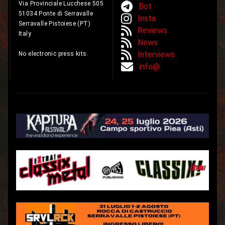
Via Provinciale Lucchese 505
Bot
51034 Ponte di Serravalle
Insta
Serravalle Pistoiese (PT)
Reviews
Italy
News
Interviews
No electronic press kits.
info@