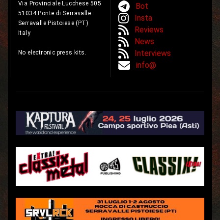
Via Provinciale Lucchese 505
Bot
51034 Ponte di Serravalle
Insta
Serravalle Pistoiese (PT)
Reviews
Italy
News
Interviews
No electronic press kits.
info@