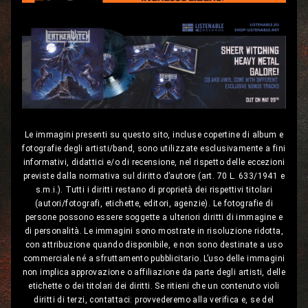
Le immagini presenti su questo sito, incluse copertine di album e
fotografie degli artisti/band, sono utilizzate esclusivamente a fini
informativi, didattici e/o di recensione, nel rispetto delle eccezioni
previste dalla normativa sul diritto d’autore (art. 70 L. 633/1941 e
s.m.i.). Tutti i diritti restano di proprietà dei rispettivi titolari
(autori/fotografi, etichette, editori, agenzie). Le fotografie di
persone possono essere soggette a ulteriori diritti di immagine e
di personalità. Le immagini sono mostrate in risoluzione ridotta,
con attribuzione quando disponibile, e non sono destinate a uso
commerciale né a sfruttamento pubblicitario. L’uso delle immagini
non implica approvazione o affiliazione da parte degli artisti, delle
etichette o dei titolari dei diritti. Se ritieni che un contenuto violi
diritti di terzi, contattaci: provvederemo alla verifica e, se del