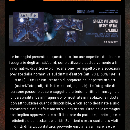
Le immagini presenti su questo sito, incluse copertine di album e
fotografie degli artisti/band, sono utilizzate esclusivamente a fini
informativi, didattici e/o di recensione, nel rispetto delle eccezioni
previste dalla normativa sul diritto d’autore (art. 70 L. 633/1941 e
s.m.i.). Tutti i diritti restano di proprietà dei rispettivi titolari
(autori/fotografi, etichette, editori, agenzie). Le fotografie di
persone possono essere soggette a ulteriori diritti di immagine e
di personalità. Le immagini sono mostrate in risoluzione ridotta,
con attribuzione quando disponibile, e non sono destinate a uso
commerciale né a sfruttamento pubblicitario. L’uso delle immagini
non implica approvazione o affiliazione da parte degli artisti, delle
etichette o dei titolari dei diritti. Se ritieni che un contenuto violi
diritti di terzi, contattaci: provvederemo alla verifica e, se del