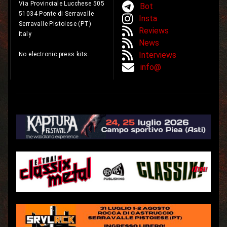
Via Provinciale Lucchese 505
Bot
51034 Ponte di Serravalle
Insta
Serravalle Pistoiese (PT)
Reviews
Italy
News
Interviews
No electronic press kits.
info@