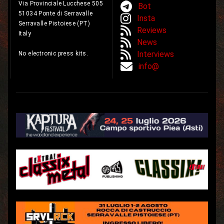
Via Provinciale Lucchese 505
Bot
51034 Ponte di Serravalle
Insta
Serravalle Pistoiese (PT)
Reviews
Italy
News
Interviews
No electronic press kits.
info@