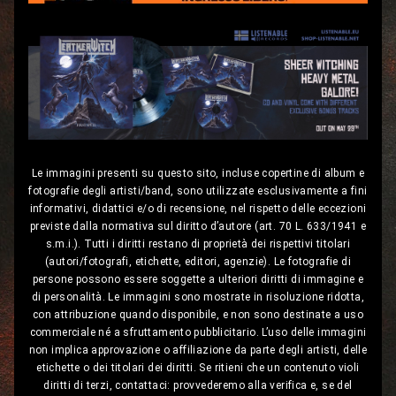
Le immagini presenti su questo sito, incluse copertine di album e
fotografie degli artisti/band, sono utilizzate esclusivamente a fini
informativi, didattici e/o di recensione, nel rispetto delle eccezioni
previste dalla normativa sul diritto d’autore (art. 70 L. 633/1941 e
s.m.i.). Tutti i diritti restano di proprietà dei rispettivi titolari
(autori/fotografi, etichette, editori, agenzie). Le fotografie di
persone possono essere soggette a ulteriori diritti di immagine e
di personalità. Le immagini sono mostrate in risoluzione ridotta,
con attribuzione quando disponibile, e non sono destinate a uso
commerciale né a sfruttamento pubblicitario. L’uso delle immagini
non implica approvazione o affiliazione da parte degli artisti, delle
etichette o dei titolari dei diritti. Se ritieni che un contenuto violi
diritti di terzi, contattaci: provvederemo alla verifica e, se del