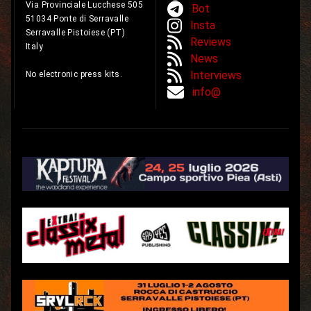
Via Provinciale Lucchese 505
Bot
51034 Ponte di Serravalle
Insta
Serravalle Pistoiese (PT)
Reviews
Italy
News
Interviews
No electronic press kits.
info@