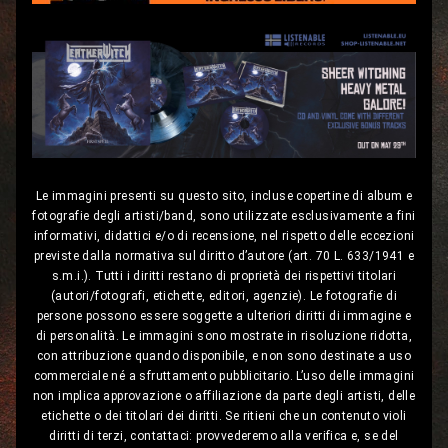
Le immagini presenti su questo sito, incluse copertine di album e
fotografie degli artisti/band, sono utilizzate esclusivamente a fini
informativi, didattici e/o di recensione, nel rispetto delle eccezioni
previste dalla normativa sul diritto d’autore (art. 70 L. 633/1941 e
s.m.i.). Tutti i diritti restano di proprietà dei rispettivi titolari
(autori/fotografi, etichette, editori, agenzie). Le fotografie di
persone possono essere soggette a ulteriori diritti di immagine e
di personalità. Le immagini sono mostrate in risoluzione ridotta,
con attribuzione quando disponibile, e non sono destinate a uso
commerciale né a sfruttamento pubblicitario. L’uso delle immagini
non implica approvazione o affiliazione da parte degli artisti, delle
etichette o dei titolari dei diritti. Se ritieni che un contenuto violi
diritti di terzi, contattaci: provvederemo alla verifica e, se del