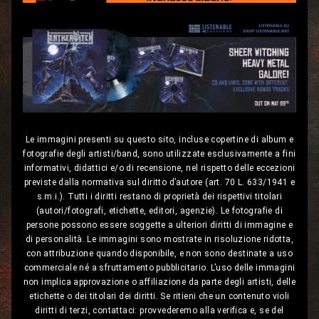
Le immagini presenti su questo sito, incluse copertine di album e
fotografie degli artisti/band, sono utilizzate esclusivamente a fini
informativi, didattici e/o di recensione, nel rispetto delle eccezioni
previste dalla normativa sul diritto d’autore (art. 70 L. 633/1941 e
s.m.i.). Tutti i diritti restano di proprietà dei rispettivi titolari
(autori/fotografi, etichette, editori, agenzie). Le fotografie di
persone possono essere soggette a ulteriori diritti di immagine e
di personalità. Le immagini sono mostrate in risoluzione ridotta,
con attribuzione quando disponibile, e non sono destinate a uso
commerciale né a sfruttamento pubblicitario. L’uso delle immagini
non implica approvazione o affiliazione da parte degli artisti, delle
etichette o dei titolari dei diritti. Se ritieni che un contenuto violi
diritti di terzi, contattaci: provvederemo alla verifica e, se del