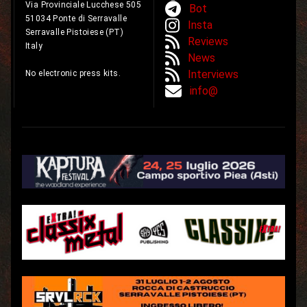
Via Provinciale Lucchese 505
Bot
51034 Ponte di Serravalle
Insta
Serravalle Pistoiese (PT)
Reviews
Italy
News
Interviews
No electronic press kits.
info@