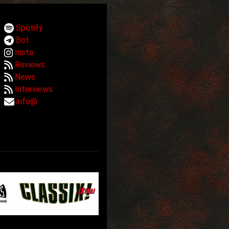
Spotify
Bot
Insta
Reviews
News
Interviews
info@