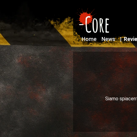
Home
News
|
Revi
Siamo spiacenti