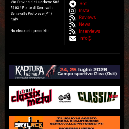
Via Provinciale Lucchese 505
Bot
51034 Ponte di Serravalle
Insta
Serravalle Pistoiese (PT)
Reviews
Italy
News
Interviews
No electronic press kits.
info@