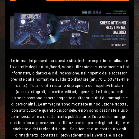
Le immagini presenti su questo sito, incluse copertine di album e
fotografie degli artisti/band, sono utilizzate esclusivamente a fini
informativi, didattici e/o di recensione, nel rispetto delle eccezioni
previste dalla normativa sul diritto d’autore (art. 70 L. 633/1941 e
s.m.i.). Tutti i diritti restano di proprietà dei rispettivi titolari
(autori/fotografi, etichette, editori, agenzie). Le fotografie di
persone possono essere soggette a ulteriori diritti di immagine e
di personalità. Le immagini sono mostrate in risoluzione ridotta,
con attribuzione quando disponibile, e non sono destinate a uso
commerciale né a sfruttamento pubblicitario. L’uso delle immagini
non implica approvazione o affiliazione da parte degli artisti, delle
etichette o dei titolari dei diritti. Se ritieni che un contenuto violi
diritti di terzi, contattaci: provvederemo alla verifica e, se del