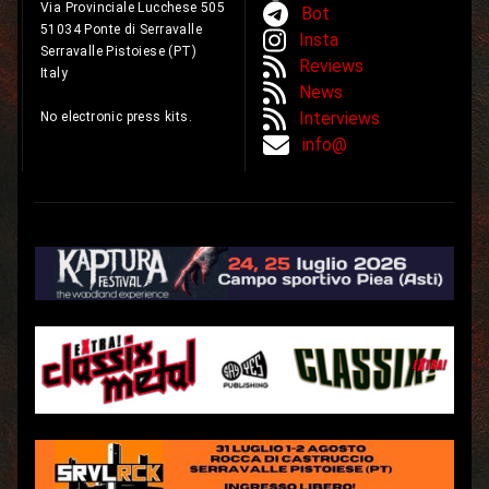
Via Provinciale Lucchese 505
Bot
51034 Ponte di Serravalle
Insta
Serravalle Pistoiese (PT)
Reviews
Italy
News
Interviews
No electronic press kits.
info@