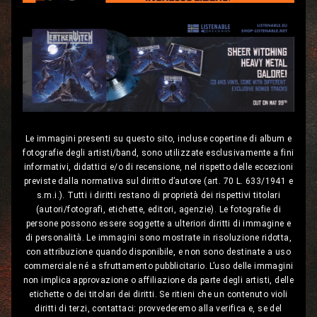
Le immagini presenti su questo sito, incluse copertine di album e
fotografie degli artisti/band, sono utilizzate esclusivamente a fini
informativi, didattici e/o di recensione, nel rispetto delle eccezioni
previste dalla normativa sul diritto d’autore (art. 70 L. 633/1941 e
s.m.i.). Tutti i diritti restano di proprietà dei rispettivi titolari
(autori/fotografi, etichette, editori, agenzie). Le fotografie di
persone possono essere soggette a ulteriori diritti di immagine e
di personalità. Le immagini sono mostrate in risoluzione ridotta,
con attribuzione quando disponibile, e non sono destinate a uso
commerciale né a sfruttamento pubblicitario. L’uso delle immagini
non implica approvazione o affiliazione da parte degli artisti, delle
etichette o dei titolari dei diritti. Se ritieni che un contenuto violi
diritti di terzi, contattaci: provvederemo alla verifica e, se del