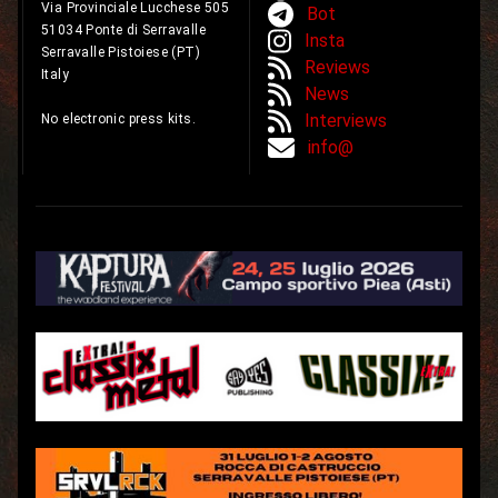
Via Provinciale Lucchese 505
Bot
51034 Ponte di Serravalle
Insta
Serravalle Pistoiese (PT)
Reviews
Italy
News
Interviews
No electronic press kits.
info@