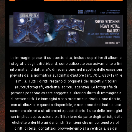
Le immagini presenti su questo sito, incluse copertine di album e
fotografie degli artisti/band, sono utilizzate esclusivamente a fini
informativi, didattici e/o di recensione, nel rispetto delle eccezioni
previste dalla normativa sul diritto d’autore (art. 70 L. 633/1941 e
s.m.i.). Tutti i diritti restano di proprietà dei rispettivi titolari
(autori/fotografi, etichette, editori, agenzie). Le fotografie di
persone possono essere soggette a ulteriori diritti di immagine e
di personalità. Le immagini sono mostrate in risoluzione ridotta,
con attribuzione quando disponibile, e non sono destinate a uso
commerciale né a sfruttamento pubblicitario. L’uso delle immagini
non implica approvazione o affiliazione da parte degli artisti, delle
etichette o dei titolari dei diritti. Se ritieni che un contenuto violi
diritti di terzi, contattaci: provvederemo alla verifica e, se del