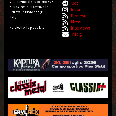
Via Provinciale Lucchese 505
Bot
51034 Ponte di Serravalle
Insta
Serravalle Pistoiese (PT)
Reviews
Italy
News
Interviews
No electronic press kits.
info@