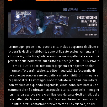
Le immagini presenti su questo sito, incluse copertine di album e
fotografie degli artisti/band, sono utilizzate esclusivamente a fini
informativi, didattici e/o di recensione, nel rispetto delle eccezioni
previste dalla normativa sul diritto d’autore (art. 70 L. 633/1941 e
s.m.i.). Tutti i diritti restano di proprietà dei rispettivi titolari
(autori/fotografi, etichette, editori, agenzie). Le fotografie di
persone possono essere soggette a ulteriori diritti di immagine e
di personalità. Le immagini sono mostrate in risoluzione ridotta,
con attribuzione quando disponibile, e non sono destinate a uso
commerciale né a sfruttamento pubblicitario. L’uso delle immagini
non implica approvazione o affiliazione da parte degli artisti, delle
etichette o dei titolari dei diritti. Se ritieni che un contenuto violi
diritti di terzi, contattaci: provvederemo alla verifica e, se del