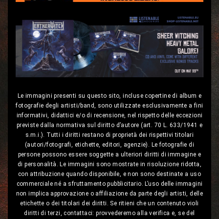
Le immagini presenti su questo sito, incluse copertine di album e
fotografie degli artisti/band, sono utilizzate esclusivamente a fini
informativi, didattici e/o di recensione, nel rispetto delle eccezioni
previste dalla normativa sul diritto d’autore (art. 70 L. 633/1941 e
s.m.i.). Tutti i diritti restano di proprietà dei rispettivi titolari
(autori/fotografi, etichette, editori, agenzie). Le fotografie di
persone possono essere soggette a ulteriori diritti di immagine e
di personalità. Le immagini sono mostrate in risoluzione ridotta,
con attribuzione quando disponibile, e non sono destinate a uso
commerciale né a sfruttamento pubblicitario. L’uso delle immagini
non implica approvazione o affiliazione da parte degli artisti, delle
etichette o dei titolari dei diritti. Se ritieni che un contenuto violi
diritti di terzi, contattaci: provvederemo alla verifica e, se del