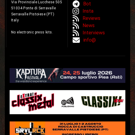
Via Provinciale Lucchese 505
Bot
51034 Ponte di Serravalle
Insta
Serravalle Pistoiese (PT)
Reviews
Italy
News
Interviews
No electronic press kits.
info@