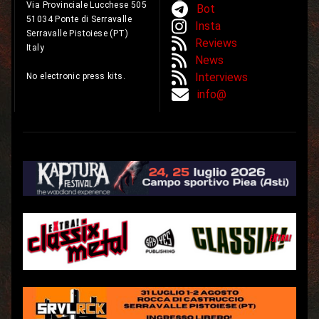
Via Provinciale Lucchese 505
Bot
51034 Ponte di Serravalle
Insta
Serravalle Pistoiese (PT)
Reviews
Italy
News
Interviews
No electronic press kits.
info@