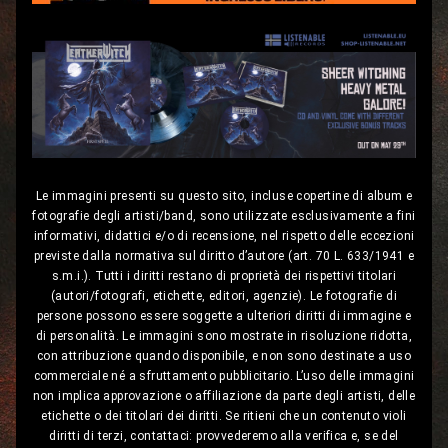
Le immagini presenti su questo sito, incluse copertine di album e
fotografie degli artisti/band, sono utilizzate esclusivamente a fini
informativi, didattici e/o di recensione, nel rispetto delle eccezioni
previste dalla normativa sul diritto d’autore (art. 70 L. 633/1941 e
s.m.i.). Tutti i diritti restano di proprietà dei rispettivi titolari
(autori/fotografi, etichette, editori, agenzie). Le fotografie di
persone possono essere soggette a ulteriori diritti di immagine e
di personalità. Le immagini sono mostrate in risoluzione ridotta,
con attribuzione quando disponibile, e non sono destinate a uso
commerciale né a sfruttamento pubblicitario. L’uso delle immagini
non implica approvazione o affiliazione da parte degli artisti, delle
etichette o dei titolari dei diritti. Se ritieni che un contenuto violi
diritti di terzi, contattaci: provvederemo alla verifica e, se del