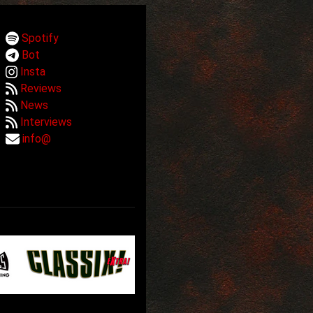
Spotify
Bot
Insta
Reviews
News
Interviews
info@