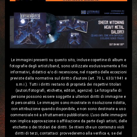
Le immagini presenti su questo sito, incluse copertine di album e
fotografie degli artisti/band, sono utilizzate esclusivamente a fini
informativi, didattici e/o di recensione, nel rispetto delle eccezioni
previste dalla normativa sul diritto d’autore (art. 70 L. 633/1941 e
s.m.i.). Tutti i diritti restano di proprietà dei rispettivi titolari
(autori/fotografi, etichette, editori, agenzie). Le fotografie di
persone possono essere soggette a ulteriori diritti di immagine e
di personalità. Le immagini sono mostrate in risoluzione ridotta,
con attribuzione quando disponibile, e non sono destinate a uso
commerciale né a sfruttamento pubblicitario. L’uso delle immagini
non implica approvazione o affiliazione da parte degli artisti, delle
etichette o dei titolari dei diritti. Se ritieni che un contenuto violi
diritti di terzi, contattaci: provvederemo alla verifica e, se del