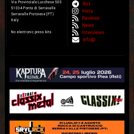
Via Provinciale Lucchese 505
Bot
51034 Ponte di Serravalle
Insta
Serravalle Pistoiese (PT)
Reviews
Italy
News
Interviews
No electronic press kits.
info@