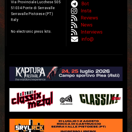
Via Provinciale Lucchese 505
Bot
51034 Ponte di Serravalle
Insta
Serravalle Pistoiese (PT)
Reviews
Italy
News
Interviews
No electronic press kits.
info@