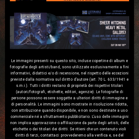
Le immagini presenti su questo sito, incluse copertine di album e
fotografie degli artisti/band, sono utilizzate esclusivamente a fini
informativi, didattici e/o di recensione, nel rispetto delle eccezioni
previste dalla normativa sul diritto d’autore (art. 70 L. 633/1941 e
s.m.i.). Tutti i diritti restano di proprietà dei rispettivi titolari
(autori/fotografi, etichette, editori, agenzie). Le fotografie di
persone possono essere soggette a ulteriori diritti di immagine e
di personalità. Le immagini sono mostrate in risoluzione ridotta,
con attribuzione quando disponibile, e non sono destinate a uso
commerciale né a sfruttamento pubblicitario. L’uso delle immagini
non implica approvazione o affiliazione da parte degli artisti, delle
etichette o dei titolari dei diritti. Se ritieni che un contenuto violi
diritti di terzi, contattaci: provvederemo alla verifica e, se del