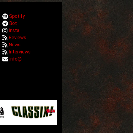
Spotify
Bot
Insta
Reviews
News
Interviews
info@