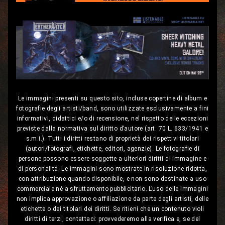
Le immagini presenti su questo sito, incluse copertine di album e
fotografie degli artisti/band, sono utilizzate esclusivamente a fini
informativi, didattici e/o di recensione, nel rispetto delle eccezioni
previste dalla normativa sul diritto d’autore (art. 70 L. 633/1941 e
s.m.i.). Tutti i diritti restano di proprietà dei rispettivi titolari
(autori/fotografi, etichette, editori, agenzie). Le fotografie di
persone possono essere soggette a ulteriori diritti di immagine e
di personalità. Le immagini sono mostrate in risoluzione ridotta,
con attribuzione quando disponibile, e non sono destinate a uso
commerciale né a sfruttamento pubblicitario. L’uso delle immagini
non implica approvazione o affiliazione da parte degli artisti, delle
etichette o dei titolari dei diritti. Se ritieni che un contenuto violi
diritti di terzi, contattaci: provvederemo alla verifica e, se del