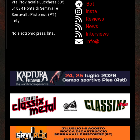
Via Provinciale Lucchese 505
Bot
51034 Ponte di Serravalle
Insta
Serravalle Pistoiese (PT)
Reviews
Italy
News
Interviews
No electronic press kits.
info@