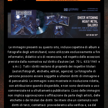
Le immagini presenti su questo sito, incluse copertine di album e
fotografie degli artisti/band, sono utilizzate esclusivamente a fini
informativi, didattici e/o di recensione, nel rispetto delle eccezioni
previste dalla normativa sul diritto d’autore (art. 70 L. 633/1941 e
s.m.i.). Tutti i diritti restano di proprietà dei rispettivi titolari
(autori/fotografi, etichette, editori, agenzie). Le fotografie di
persone possono essere soggette a ulteriori diritti di immagine e
di personalità. Le immagini sono mostrate in risoluzione ridotta,
con attribuzione quando disponibile, e non sono destinate a uso
commerciale né a sfruttamento pubblicitario. L’uso delle immagini
non implica approvazione o affiliazione da parte degli artisti, delle
etichette o dei titolari dei diritti. Se ritieni che un contenuto violi
diritti di terzi, contattaci: provvederemo alla verifica e, se del