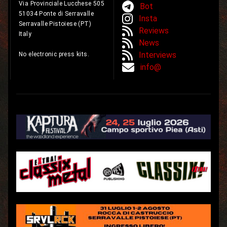
Via Provinciale Lucchese 505
Bot
51034 Ponte di Serravalle
Insta
Serravalle Pistoiese (PT)
Reviews
Italy
News
Interviews
No electronic press kits.
info@